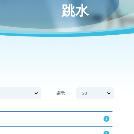
跳水
顯示
20